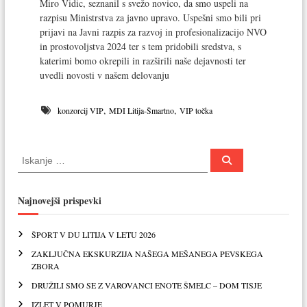
Miro Vidic, seznanil s svežo novico, da smo uspeli na
i
razpisu Ministrstva za javno upravo. Uspešni smo bili pri
j
prijavi na Javni razpis za razvoj in profesionalizacijo NVO
a
in prostovoljstva 2024 ter s tem pridobili sredstva, s
katerimi bomo okrepili in razširili naše dejavnosti ter
uvedli novosti v našem delovanju
,
,
konzorcij VIP
MDI Litija-Šmartno
VIP točka
P
P
o
o
i
i
š
č
š
Najnovejši prispevki
i
č
i
ŠPORT V DU LITIJA V LETU 2026
:
ZAKLJUČNA EKSKURZIJA NAŠEGA MEŠANEGA PEVSKEGA
ZBORA
DRUŽILI SMO SE Z VAROVANCI ENOTE ŠMELC – DOM TISJE
IZLET V POMURJE