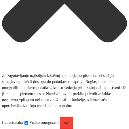
Za zagotavljanje najboljših izkušenj uporabljamo piškotke, ki služijo
shranjevanju in/ali dostopu do podatkov o napravi. Soglasje nam bo
omogočilo obdelavo podatkov, kot so vedenje pri brskanju ali edinstveni ID-
ji, na tem spletnem mestu. Neprivolitev ali preklic privolitve lahko
negativno vpliva na nekatere zmožnosti in funkcije, s čimer vaša
uporabniška izkušnja morda ne bo popolna.
F
Funkcionalni
Vedno omogočeni
u