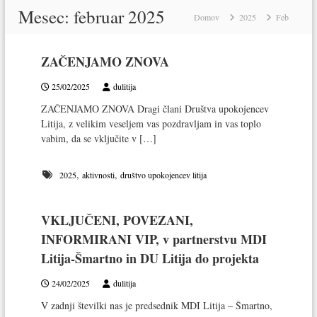
s
u
Mesec:
februar 2025
k
Domov
2025
Feb
š
o
t
č
v
ZAČENJAMO ZNOVA
i
o
n
25/02/2025
dulitija
a
u
v
ZAČENJAMO ZNOVA Dragi člani Društva upokojencev
p
s
Litija, z velikim veseljem vas pozdravljam in vas toplo
o
e
vabim, da se vključite v […]
k
b
o
i
,
,
2025
aktivnosti
društvo upokojencev litija
j
n
e
o
n
VKLJUČENI, POVEZANI,
c
INFORMIRANI VIP, v partnerstvu MDI
e
Litija-Šmartno in DU Litija do projekta
v
L
24/02/2025
dulitija
i
V zadnji številki nas je predsednik MDI Litija – Šmartno,
t