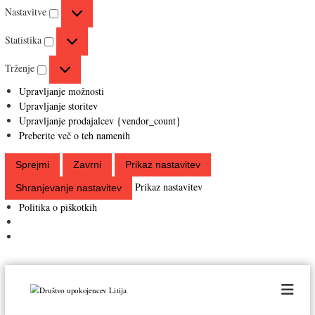
N
n
Nastavitve
a
k
S
s
c
Statistika
t
t
i
T
a
a
o
Trženje
r
t
v
n
Upravljanje možnosti
ž
i
i
a
Upravljanje storitev
e
s
t
l
Upravljanje prodajalcev {vendor_count}
n
t
v
n
Preberite več o teh namenih
j
i
e
i
e
k
Sprejmi
Zavrni
Prikaz nastavitev
a
Prikaz nastavitev
Shranjevanje nastavitev
Politika o piškotkih
P
r
D
e
r