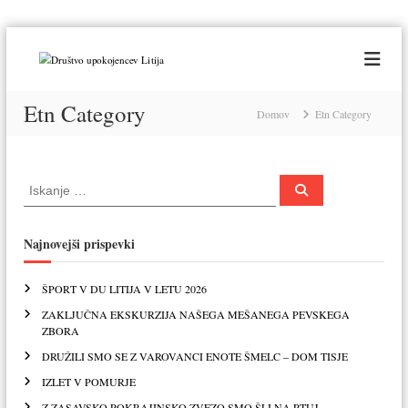
P
r
D
e
r
s
u
Etn Category
k
Domov
Etn Category
š
o
t
č
v
i
P
o
n
P
o
o
a
u
i
i
š
v
p
č
š
Najnovejši prispevki
s
i
o
č
e
k
i
b
ŠPORT V DU LITIJA V LETU 2026
:
o
i
ZAKLJUČNA EKSKURZIJA NAŠEGA MEŠANEGA PEVSKEGA
j
n
ZBORA
e
o
DRUŽILI SMO SE Z VAROVANCI ENOTE ŠMELC – DOM TISJE
n
IZLET V POMURJE
c
Z ZASAVSKO POKRAJINSKO ZVEZO SMO ŠLI NA PTUJ