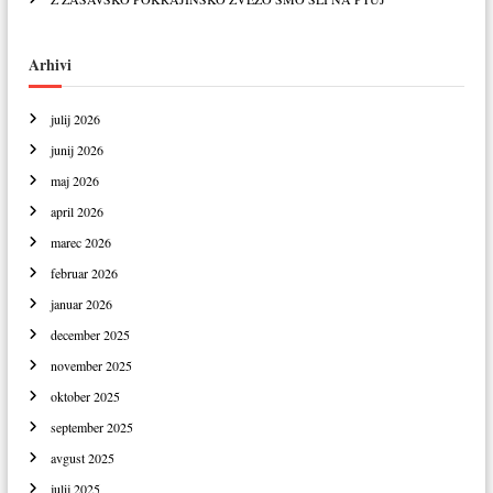
e
v
L
Arhivi
i
t
julij 2026
i
junij 2026
j
maj 2026
a
april 2026
marec 2026
februar 2026
januar 2026
december 2025
november 2025
oktober 2025
september 2025
avgust 2025
julij 2025